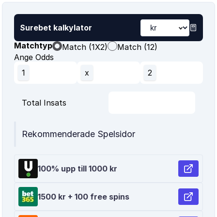
Surebet kalkylator
Matchtyp
Match (1X2)
Match (12)
Ange Odds
1
x
2
Total Insats
Rekommenderade Spelsidor
100% upp till 1000 kr
1500 kr + 100 free spins