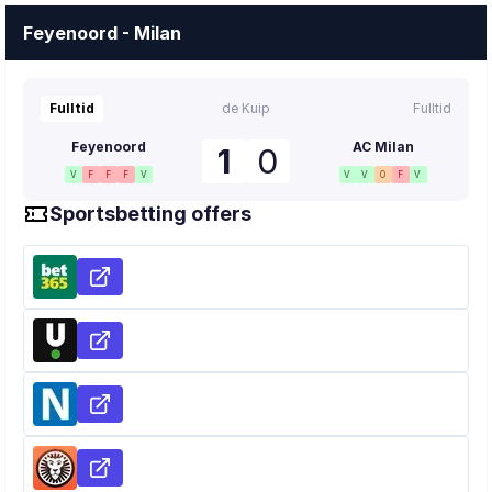
Feyenoord - Milan
Fulltid
de Kuip
Fulltid
Feyenoord
AC Milan
1
0
V
F
F
F
V
V
V
O
F
V
Sportsbetting offers