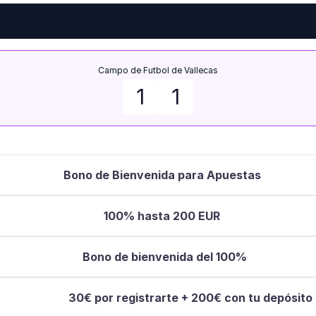
Campo de Futbol de Vallecas
1
1
Bono de Bienvenida para Apuestas
100% hasta 200 EUR
Bono de bienvenida del 100%
30€ por registrarte + 200€ con tu depósito