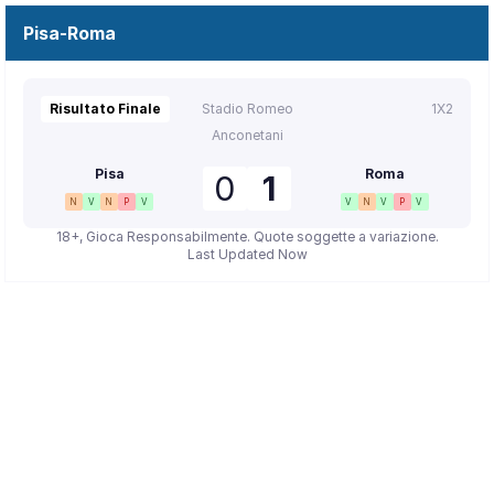
Pisa-Roma
Risultato Finale
Stadio Romeo
1X2
Anconetani
Pisa
Roma
0
1
N
V
N
P
V
V
N
V
P
V
18+, Gioca Responsabilmente. Quote soggette a variazione.
Last Updated Now