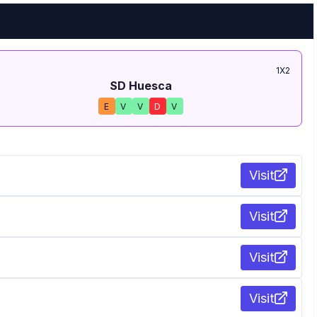
1X2
SD Huesca
E
V
V
D
V
Visit
Visit
Visit
Visit