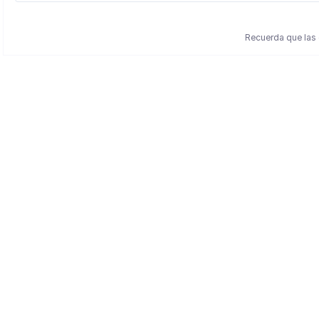
Recuerda que las 