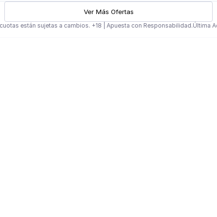
Ver Más Ofertas
cuotas están sujetas a cambios. +18 | Apuesta con Responsabilidad.
Última A