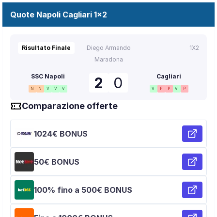
Quote Napoli Cagliari 1x2
Risultato Finale
Diego Armando
1X2
Maradona
SSC Napoli
Cagliari
2
0
N
N
V
V
V
V
P
P
V
P
Comparazione offerte
1024€ BONUS
50€ BONUS
100% fino a 500€ BONUS