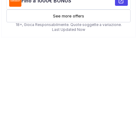
Fino a 1000€ BONUS
See more offers
18+, Gioca Responsabilmente. Quote soggette a variazione.
Last Updated Now