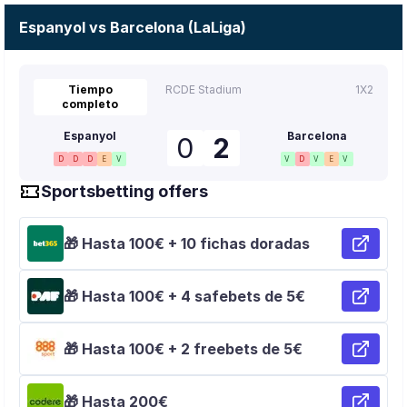
Espanyol vs Barcelona (LaLiga)
Tiempo
RCDE Stadium
1X2
completo
Espanyol
Barcelona
0
2
D
D
D
E
V
V
D
V
E
V
Sportsbetting offers
🎁 Hasta 100€ + 10 fichas doradas
🎁 Hasta 100€ + 4 safebets de 5€
🎁 Hasta 100€ + 2 freebets de 5€
🎁 Hasta 200€