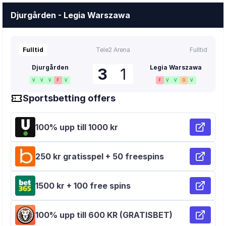
Djurgården - Legia Warszawa
Fulltid
Tele2 Arena
Fulltid
Djurgården
Legia Warszawa
3
1
V
V
V
F
V
F
V
V
O
V
Sportsbetting offers
100% upp till 1000 kr
250 kr gratisspel + 50 freespins
1500 kr + 100 free spins
100% upp till 600 KR (GRATISBET)