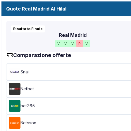
Quote Real Madrid Al Hilal
Risultato Finale
Real Madrid
V
V
V
P
V
Comparazione offerte
Snai
Netbet
bet365
Betsson