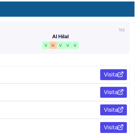
1X2
Al Hilal
V
N
V
V
V
Visita
Visita
Visita
Visita