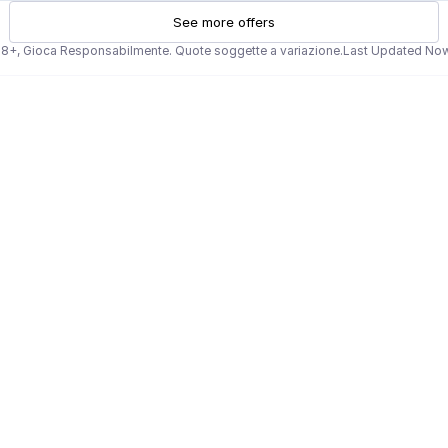
See more offers
18+, Gioca Responsabilmente. Quote soggette a variazione.
Last Updated No