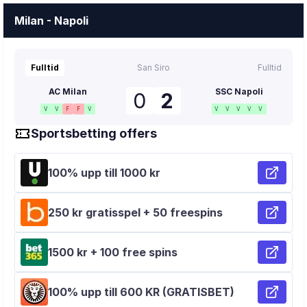
Milan - Napoli
Fulltid
San Siro
Fulltid
AC Milan
SSC Napoli
0
2
V
V
F
F
V
V
V
V
V
V
Sportsbetting offers
100% upp till 1000 kr
250 kr gratisspel + 50 freespins
1500 kr + 100 free spins
100% upp till 600 KR (GRATISBET)