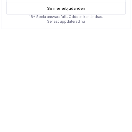
Se mer erbjudanden
18+ Spela ansvarsfullt. Oddsen kan ändras.
Senast uppdaterad nu