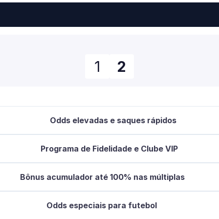
1
2
Odds elevadas e saques rápidos
Programa de Fidelidade e Clube VIP
Bônus acumulador até 100% nas múltiplas
Odds especiais para futebol