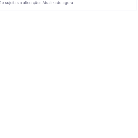
o sujeitas a alterações.
Atualizado agora