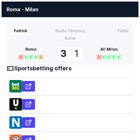
Roma - Milan
Fulltid
Stadio Olimpico,
Fulltid
Rome
Roma
AC Milan
3
1
F
V
V
V
O
F
V
V
V
V
Sportsbetting offers