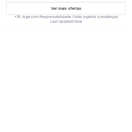
Ver mais ofertas
+18 Joge com Responsabilidade. Odds sujeitas a mudanças
Last Updated Now