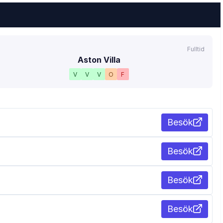
Fulltid
Aston Villa
V
V
V
O
F
Besök
Besök
Besök
Besök