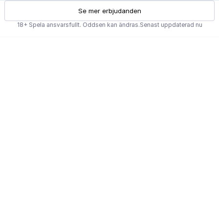
Se mer erbjudanden
18+ Spela ansvarsfullt. Oddsen kan ändras.
Senast uppdaterad nu