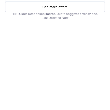
See more offers
18+, Gioca Responsabilmente. Quote soggette a variazione.
Last Updated Now