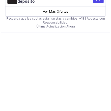
depósito
Ver Más Ofertas
Recuerda que las cuotas están sujetas a cambios. +18 | Apuesta con
Responsabilidad.
Última Actualización Ahora