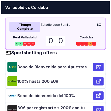
Valladolid vs Córdoba
Tiempo
Estadio Jose Zorrilla
1X2
Completo
Real Valladolid
Cordoba
0
0
V
V
D
D
D
D
D
D
E
D
Sportsbetting offers
Bono de Bienvenida para Apuestas
100% hasta 200 EUR
Bono de bienvenida del 100%
30€ por registrarte + 200€ con tu