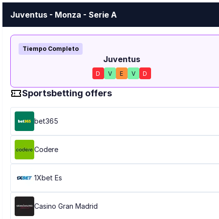
Juventus - Monza - Serie A
Tiempo Completo
Juventus
D
V
E
V
D
Sportsbetting offers
bet365
Codere
1Xbet Es
Casino Gran Madrid