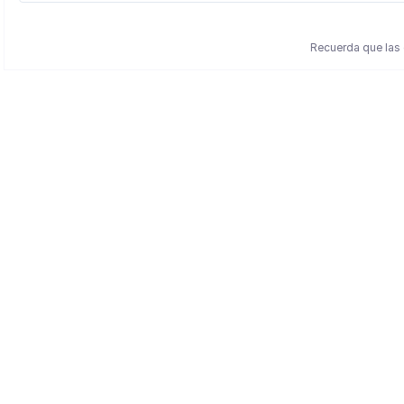
Recuerda que las 