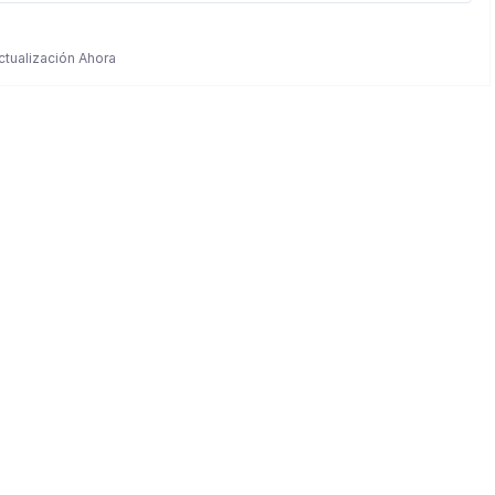
ctualización Ahora