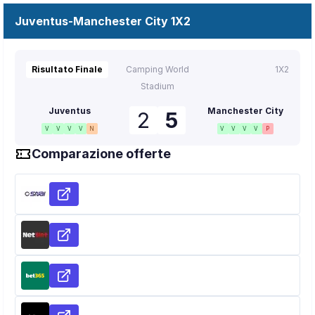
Juventus-Manchester City 1X2
Risultato Finale
Camping World
1X2
Stadium
Juventus
Manchester City
2
5
V
V
V
V
N
V
V
V
V
P
Comparazione offerte