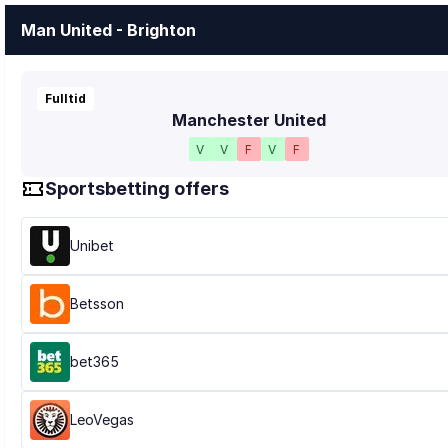
Man United - Brighton
Fulltid
Manchester United
V
V
F
V
F
Sportsbetting offers
Unibet
Betsson
bet365
LeoVegas