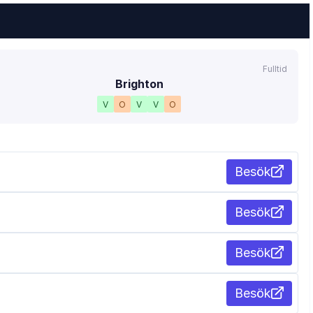
Fulltid
Brighton
V
O
V
V
O
Besök
Besök
Besök
Besök