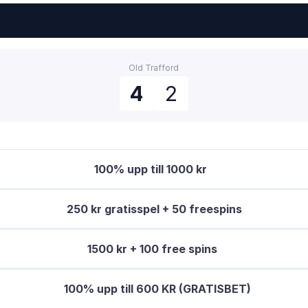
Old Trafford
4
2
100% upp till 1000 kr
250 kr gratisspel + 50 freespins
1500 kr + 100 free spins
100% upp till 600 KR (GRATISBET)