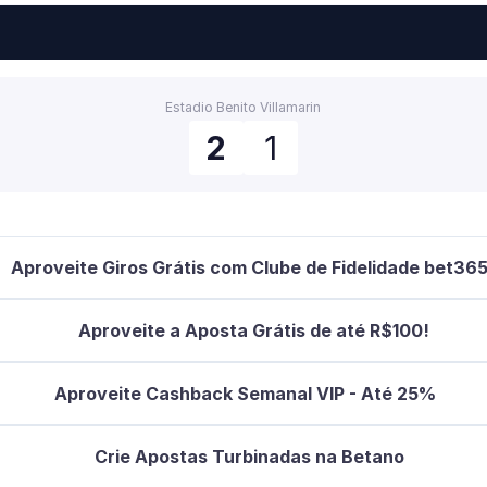
Estadio Benito Villamarin
2
1
Aproveite Giros Grátis com Clube de Fidelidade bet36
Aproveite a Aposta Grátis de até R$100!
Aproveite Cashback Semanal VIP - Até 25%
Crie Apostas Turbinadas na Betano