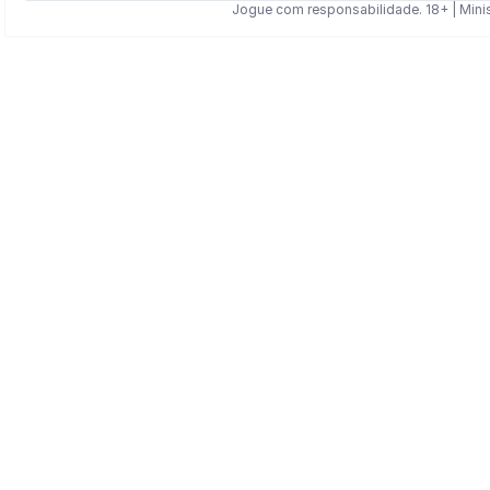
Jogue com responsabilidade. 18+ | Minis