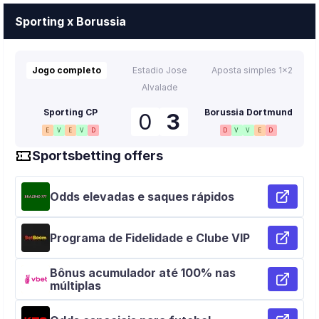
Sporting x Borussia
Jogo completo
Estadio Jose
Aposta simples 1x2
Alvalade
Sporting CP
Borussia Dortmund
0
3
E
V
E
V
D
D
V
V
E
D
Sportsbetting offers
Odds elevadas e saques rápidos
Programa de Fidelidade e Clube VIP
Bônus acumulador até 100% nas
múltiplas