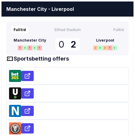
Manchester City - Liverpool
Fulltid
Etihad Stadium
Fulltid
Manchester City
Liverpool
0
2
F
V
F
V
F
O
V
O
F
V
Sportsbetting offers