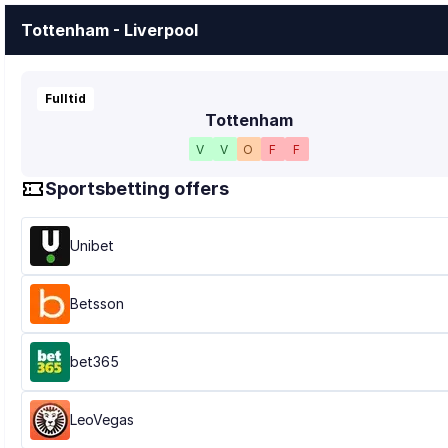
Tottenham - Liverpool
Fulltid
Tottenham
V
V
O
F
F
Sportsbetting offers
Unibet
Betsson
bet365
LeoVegas