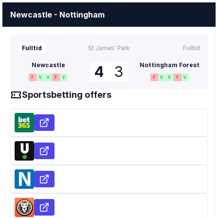
Newcastle - Nottingham
Fulltid
St James' Park
Fulltid
Newcastle
Nottingham Forest
4
3
F
V
V
F
V
F
V
V
F
V
Sportsbetting offers