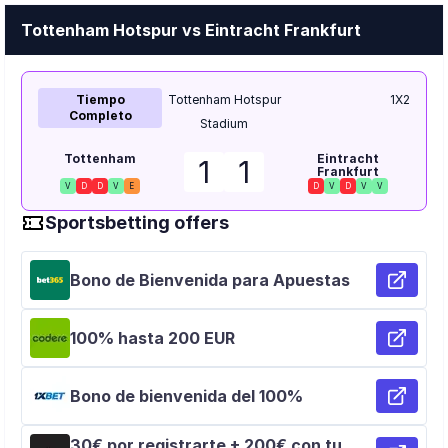
Tottenham Hotspur vs Eintracht Frankfurt
Tiempo
Tottenham Hotspur
1X2
Completo
Stadium
Tottenham
Eintracht
1
1
Frankfurt
V
D
D
V
E
D
V
D
V
V
Sportsbetting offers
Bono de Bienvenida para Apuestas
100% hasta 200 EUR
Bono de bienvenida del 100%
30€ por registrarte + 200€ con tu