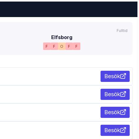
Fulltid
Elfsborg
F
F
O
F
F
Besök
Besök
Besök
Besök