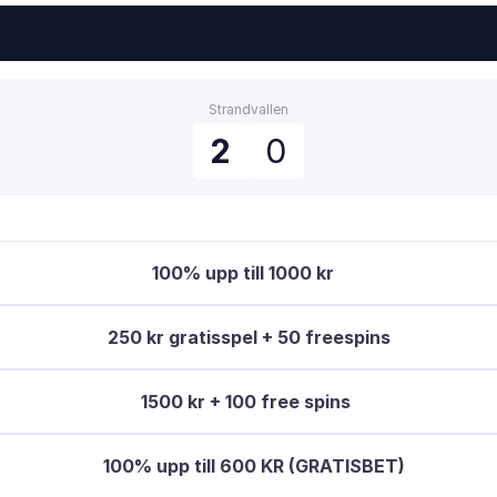
Strandvallen
2
0
100% upp till 1000 kr
250 kr gratisspel + 50 freespins
1500 kr + 100 free spins
100% upp till 600 KR (GRATISBET)