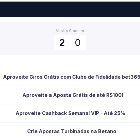
Vitality Stadium
2
0
Aproveite Giros Grátis com Clube de Fidelidade bet36
Aproveite a Aposta Grátis de até R$100!
Aproveite Cashback Semanal VIP - Até 25%
Crie Apostas Turbinadas na Betano