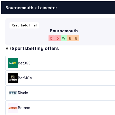
Bournemouth x Leicester
Resultado final
Bournemouth
D
D
W
E
E
Sportsbetting offers
bet365
BetMGM
Rivalo
Betano