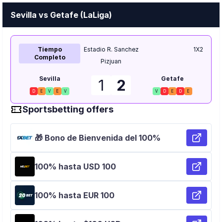
Sevilla vs Getafe (LaLiga)
Tiempo
Estadio R. Sanchez
1X2
Completo
Pizjuan
Sevilla
Getafe
1
2
D
E
V
E
V
V
D
E
D
E
Sportsbetting offers
🎁 Bono de Bienvenida del 100%
100% hasta USD 100
100% hasta EUR 100