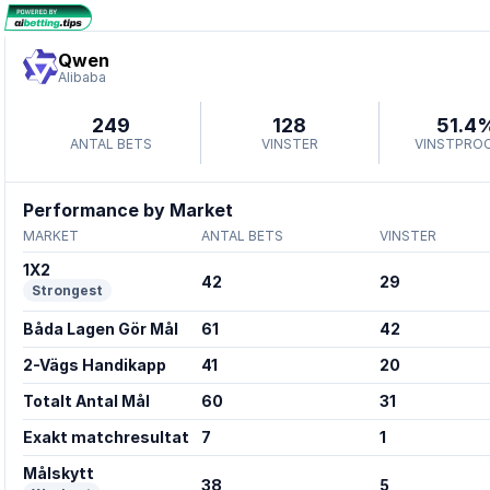
Qwen
Alibaba
249
128
51.4
ANTAL BETS
VINSTER
VINSTPRO
Performance by Market
MARKET
ANTAL BETS
VINSTER
1X2
42
29
Strongest
Båda Lagen Gör Mål
61
42
2-Vägs Handikapp
41
20
Totalt Antal Mål
60
31
Exakt matchresultat
7
1
Målskytt
38
5