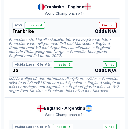
Frankrike
-
England
World Championship 1
·
1x2
Insats
:
4
Förlust
Frankrike
Odds
N/A
Frankrikes strukturella stabilitet bör vara avgörande här. -
Frankrike vann nyligen med 2-0 mot Marocko. - England
förlorade med 1-2 mot Argentina i semifinalen. - England
spelade förlängning mot Norge. - Frankrike besegrade
England med 2-1 under 2022.
Båda Lagen Gör Mål
Insats
:
6
Vinst
Ja
Odds
N/A
Mål är troliga då den defensiva disciplinen sviktar. - Frankrike
släppte in två mål i förlusten mot Spanien. - England släppte in
mål i nederlaget mot Argentina. - England gjorde mål i sin 3-2-
seger över Mexiko. - Frankrike höll nollan mot Marocko.
England
-
Argentina
World Championship 1
·
Båda Lagen Gör Mål
Insats
:
6
Vinst