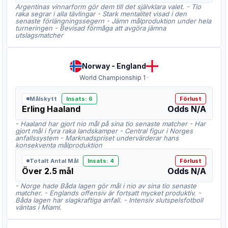
Argentinas vinnarform gör dem till det självklara valet. - Tio
raka segrar i alla tävlingar - Stark mentalitet visad i den
senaste förlängningssegern - Jämn målproduktion under hela
turneringen - Bevisad förmåga att avgöra jämna
utslagsmatcher
Norway
-
England
World Championship 1
·
Målskytt
Insats
:
6
Förlust
Erling Haaland
Odds
N/A
- Haaland har gjort nio mål på sina tio senaste matcher - Har
gjort mål i fyra raka landskamper - Central figur i Norges
anfallssystem - Marknadspriset undervärderar hans
konsekventa målproduktion
Totalt Antal Mål
Insats
:
4
Förlust
Över 2.5 mål
Odds
N/A
- Norge hade Båda lagen gör mål i nio av sina tio senaste
matcher. - Englands offensiv är fortsatt mycket produktiv. -
Båda lagen har slagkraftiga anfall. - Intensiv slutspelsfotboll
väntas i Miami.