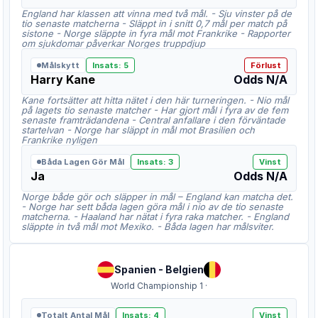
England har klassen att vinna med två mål. - Sju vinster på de
tio senaste matcherna - Släppt in i snitt 0,7 mål per match på
sistone - Norge släppte in fyra mål mot Frankrike - Rapporter
om sjukdomar påverkar Norges truppdjup
Målskytt
Insats
:
5
Förlust
Harry Kane
Odds
N/A
Kane fortsätter att hitta nätet i den här turneringen. - Nio mål
på lagets tio senaste matcher - Har gjort mål i fyra av de fem
senaste framträdandena - Central anfallare i den förväntade
startelvan - Norge har släppt in mål mot Brasilien och
Frankrike nyligen
Båda Lagen Gör Mål
Insats
:
3
Vinst
Ja
Odds
N/A
Norge både gör och släpper in mål – England kan matcha det.
- Norge har sett båda lagen göra mål i nio av de tio senaste
matcherna. - Haaland har nätat i fyra raka matcher. - England
släppte in två mål mot Mexiko. - Båda lagen har målsviter.
Spanien
-
Belgien
World Championship 1
·
Totalt Antal Mål
Insats
:
4
Vinst