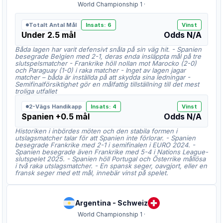
World Championship 1
·
Totalt Antal Mål
Insats
:
6
Vinst
Under 2.5 mål
Odds
N/A
Båda lagen har varit defensivt snåla på sin väg hit. - Spanien
besegrade Belgien med 2-1, deras enda insläppta mål på tre
slutspelsmatcher - Frankrike höll nollan mot Marocko (2-0)
och Paraguay (1-0) i raka matcher - Inget av lagen jagar
matcher – båda är inställda på att skydda sina ledningar -
Semifinalförsiktighet gör en målfattig tillställning till det mest
troliga utfallet
2-Vägs Handikapp
Insats
:
4
Vinst
Spanien +0.5 mål
Odds
N/A
Historiken i inbördes möten och den stabila formen i
utslagsmatcher talar för att Spanien inte förlorar. - Spanien
besegrade Frankrike med 2-1 i semifinalen i EURO 2024. -
Spanien besegrade även Frankrike med 5-4 i Nations League-
slutspelet 2025. - Spanien höll Portugal och Österrike mållösa
i två raka utslagsmatcher. - En spansk seger, oavgjort, eller en
fransk seger med ett mål, innebär vinst på spelet.
Argentina
-
Schweiz
World Championship 1
·