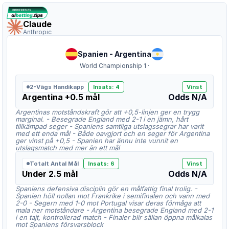
Claude
Anthropic
Spanien
-
Argentina
World Championship 1
·
2-Vägs Handikapp
Insats
:
4
Vinst
Argentina +0.5 mål
Odds
N/A
Argentinas motståndskraft gör att +0,5-linjen ger en trygg
marginal. - Besegrade England med 2-1 i en jämn, hårt
tillkämpad seger - Spaniens samtliga utslagssegrar har varit
med ett enda mål - Både oavgjort och en seger för Argentina
ger vinst på +0,5 - Spanien har ännu inte vunnit en
utslagsmatch med mer än ett mål
Totalt Antal Mål
Insats
:
6
Vinst
Under 2.5 mål
Odds
N/A
Spaniens defensiva disciplin gör en målfattig final trolig. -
Spanien höll nollan mot Frankrike i semifinalen och vann med
2-0 - Segern med 1-0 mot Portugal visar deras förmåga att
mala ner motståndare - Argentina besegrade England med 2-1
i en tajt, kontrollerad match - Finaler blir sällan öppna målkalas
mot Spaniens försvarsblock