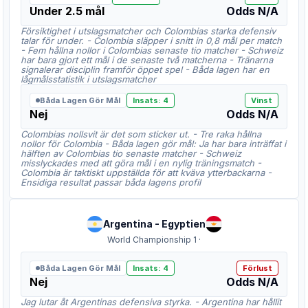
Under 2.5 mål
Odds
N/A
Försiktighet i utslagsmatcher och Colombias starka defensiv
talar för under. - Colombia släpper i snitt in 0,8 mål per match
- Fem hållna nollor i Colombias senaste tio matcher - Schweiz
har bara gjort ett mål i de senaste två matcherna - Tränarna
signalerar disciplin framför öppet spel - Båda lagen har en
lågmålsstatistik i utslagsmatcher
Båda Lagen Gör Mål
Insats
:
4
Vinst
Nej
Odds
N/A
Colombias nollsvit är det som sticker ut. - Tre raka hållna
nollor för Colombia - Båda lagen gör mål: Ja har bara inträffat i
hälften av Colombias tio senaste matcher - Schweiz
misslyckades med att göra mål i en nylig träningsmatch -
Colombia är taktiskt uppställda för att kväva ytterbackarna -
Ensidiga resultat passar båda lagens profil
Argentina
-
Egyptien
World Championship 1
·
Båda Lagen Gör Mål
Insats
:
4
Förlust
Nej
Odds
N/A
Jag lutar åt Argentinas defensiva styrka. - Argentina har hållit