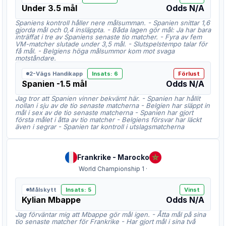
Under 3.5 mål
Odds
N/A
Spaniens kontroll håller nere målsumman. - Spanien snittar 1,6
gjorda mål och 0,4 insläppta. - Båda lagen gör mål: Ja har bara
inträffat i tre av Spaniens senaste tio matcher. - Fyra av fem
VM-matcher slutade under 3,5 mål. - Slutspelstempo talar för
få mål. - Belgiens höga målsummor kom mot svaga
motståndare.
2-Vägs Handikapp
Insats
:
6
Förlust
Spanien -1.5 mål
Odds
N/A
Jag tror att Spanien vinner bekvämt här. - Spanien har hållit
nollan i sju av de tio senaste matcherna - Belgien har släppt in
mål i sex av de tio senaste matcherna - Spanien har gjort
första målet i åtta av tio matcher - Belgiens försvar har läckt
även i segrar - Spanien tar kontroll i utslagsmatcherna
Frankrike
-
Marocko
World Championship 1
·
Målskytt
Insats
:
5
Vinst
Kylian Mbappe
Odds
N/A
Jag förväntar mig att Mbappe gör mål igen. - Åtta mål på sina
tio senaste matcher för Frankrike - Har gjort mål i sina två