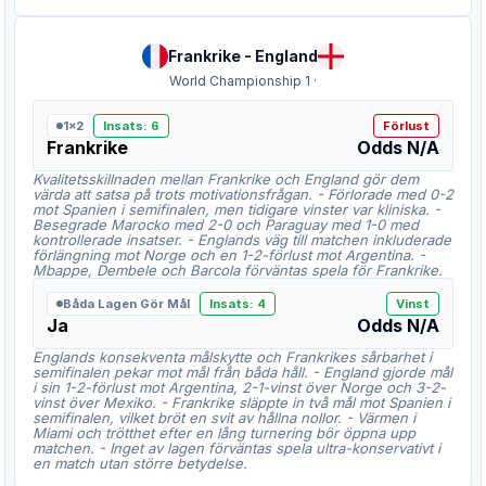
Frankrike
-
England
World Championship 1
·
1x2
Insats
:
6
Förlust
Frankrike
Odds
N/A
Kvalitetsskillnaden mellan Frankrike och England gör dem
värda att satsa på trots motivationsfrågan. - Förlorade med 0-2
mot Spanien i semifinalen, men tidigare vinster var kliniska. -
Besegrade Marocko med 2-0 och Paraguay med 1-0 med
kontrollerade insatser. - Englands väg till matchen inkluderade
förlängning mot Norge och en 1-2-förlust mot Argentina. -
Mbappe, Dembele och Barcola förväntas spela för Frankrike.
Båda Lagen Gör Mål
Insats
:
4
Vinst
Ja
Odds
N/A
Englands konsekventa målskytte och Frankrikes sårbarhet i
semifinalen pekar mot mål från båda håll. - England gjorde mål
i sin 1-2-förlust mot Argentina, 2-1-vinst över Norge och 3-2-
vinst över Mexiko. - Frankrike släppte in två mål mot Spanien i
semifinalen, vilket bröt en svit av hållna nollor. - Värmen i
Miami och trötthet efter en lång turnering bör öppna upp
matchen. - Inget av lagen förväntas spela ultra-konservativt i
en match utan större betydelse.