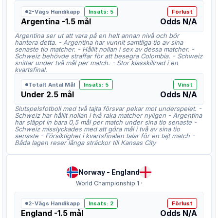
2-Vägs Handikapp
Insats
:
5
Förlust
Argentina -1.5 mål
Odds
N/A
Argentina ser ut att vara på en helt annan nivå och bör
hantera detta. - Argentina har vunnit samtliga tio av sina
senaste tio matcher. - Hållit nollan i sex av dessa matcher. -
Schweiz behövde straffar för att besegra Colombia. - Schweiz
snittar under två mål per match. - Stor klasskillnad i en
kvartsfinal.
Totalt Antal Mål
Insats
:
5
Vinst
Under 2.5 mål
Odds
N/A
Slutspelsfotboll med två tajta försvar pekar mot underspelet. -
Schweiz har hållit nollan i två raka matcher nyligen - Argentina
har släppt in bara 0,5 mål per match under sina tio senaste -
Schweiz misslyckades med att göra mål i två av sina tio
senaste - Försiktighet i kvartsfinalen talar för en tajt match -
Båda lagen reser långa sträckor till Kansas City
Norway
-
England
World Championship 1
·
2-Vägs Handikapp
Insats
:
2
Förlust
England -1.5 mål
Odds
N/A