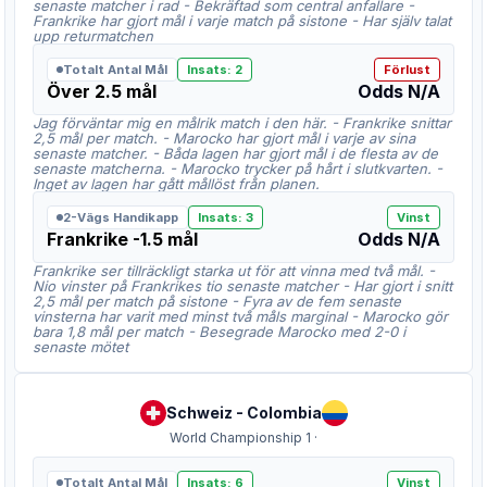
senaste matcher i rad - Bekräftad som central anfallare -
Frankrike har gjort mål i varje match på sistone - Har själv talat
upp returmatchen
Totalt Antal Mål
Insats
:
2
Förlust
Över 2.5 mål
Odds
N/A
Jag förväntar mig en målrik match i den här. - Frankrike snittar
2,5 mål per match. - Marocko har gjort mål i varje av sina
senaste matcher. - Båda lagen har gjort mål i de flesta av de
senaste matcherna. - Marocko trycker på hårt i slutkvarten. -
Inget av lagen har gått mållöst från planen.
2-Vägs Handikapp
Insats
:
3
Vinst
Frankrike -1.5 mål
Odds
N/A
Frankrike ser tillräckligt starka ut för att vinna med två mål. -
Nio vinster på Frankrikes tio senaste matcher - Har gjort i snitt
2,5 mål per match på sistone - Fyra av de fem senaste
vinsterna har varit med minst två måls marginal - Marocko gör
bara 1,8 mål per match - Besegrade Marocko med 2-0 i
senaste mötet
Schweiz
-
Colombia
World Championship 1
·
Totalt Antal Mål
Insats
:
6
Vinst