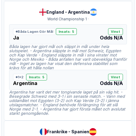
England
-
Argentina
World Championship 1
·
Båda Lagen Gör Mål
Insats
:
5
Vinst
Ja
Odds
N/A
Båda lagen har gjort mål och släppt in mål under hela
slutspelet. - Argentina släppte in mål mot Schweiz, Egypten
och Kap Verde - England släppte in mål i sina vinster mot
Norge och Mexiko - Båda anfallen har varit obevekliga framför
mål - Inget av lagen har visat den defensiva stabilitet som
krävs för att hålla nollan
1x2
Insats
:
5
Vinst
Argentina
Odds
N/A
Argentina har varit det mer tongivande laget på sin väg hit. -
Besegrade Schweiz med 3-1 i sin senaste match. - Vann med
uddamålet mot Egypten (3-2) och Kap Verde (3-2) i jämna
utslagsmatcher. - England behövde förlängning för att slå
Norge med 2-1. - Argentina har gjort första målet och avslutat
starkt genomgående.
Frankrike
-
Spanien