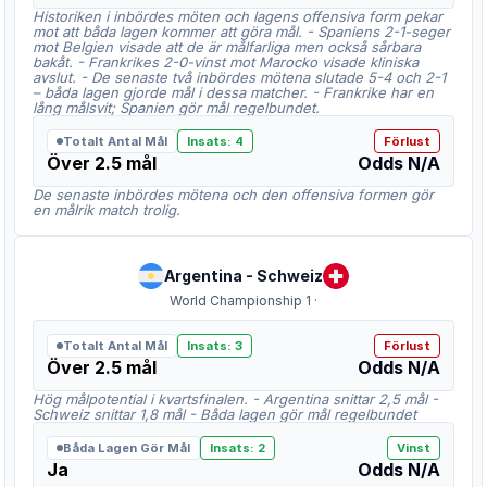
Historiken i inbördes möten och lagens offensiva form pekar
mot att båda lagen kommer att göra mål. - Spaniens 2-1-seger
mot Belgien visade att de är målfarliga men också sårbara
bakåt. - Frankrikes 2-0-vinst mot Marocko visade kliniska
avslut. - De senaste två inbördes mötena slutade 5-4 och 2-1
– båda lagen gjorde mål i dessa matcher. - Frankrike har en
lång målsvit; Spanien gör mål regelbundet.
Totalt Antal Mål
Insats
:
4
Förlust
Över 2.5 mål
Odds
N/A
De senaste inbördes mötena och den offensiva formen gör
en målrik match trolig.
Argentina
-
Schweiz
World Championship 1
·
Totalt Antal Mål
Insats
:
3
Förlust
Över 2.5 mål
Odds
N/A
Hög målpotential i kvartsfinalen. - Argentina snittar 2,5 mål -
Schweiz snittar 1,8 mål - Båda lagen gör mål regelbundet
Båda Lagen Gör Mål
Insats
:
2
Vinst
Ja
Odds
N/A