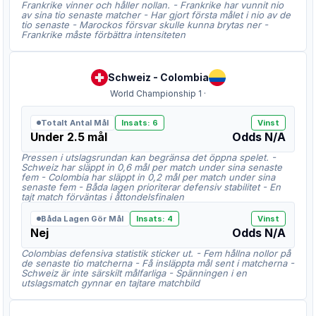
Frankrike vinner och håller nollan. - Frankrike har vunnit nio
av sina tio senaste matcher - Har gjort första målet i nio av de
tio senaste - Marockos försvar skulle kunna brytas ner -
Frankrike måste förbättra intensiteten
Schweiz
-
Colombia
World Championship 1
·
Totalt Antal Mål
Insats
:
6
Vinst
Under 2.5 mål
Odds
N/A
Pressen i utslagsrundan kan begränsa det öppna spelet. -
Schweiz har släppt in 0,6 mål per match under sina senaste
fem - Colombia har släppt in 0,2 mål per match under sina
senaste fem - Båda lagen prioriterar defensiv stabilitet - En
tajt match förväntas i åttondelsfinalen
Båda Lagen Gör Mål
Insats
:
4
Vinst
Nej
Odds
N/A
Colombias defensiva statistik sticker ut. - Fem hållna nollor på
de senaste tio matcherna - Få insläppta mål sent i matcherna -
Schweiz är inte särskilt målfarliga - Spänningen i en
utslagsmatch gynnar en tajtare matchbild