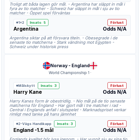
Troligt att båda lagen gör mål. - Argentina har släppt in mål i
fyra av tio matcher - Schweiz har släppt in mål i sju av tio
matcher - Öppet spel förväntas
1x2
Insats
:
5
Förlust
Argentina
Odds
N/A
Argentina siktar på att försvara titeln. - Obesegrade i de
senaste tio matcherna - Stark vändning mot Egypten -
Schweiz under historisk press
Norway
-
England
World Championship 1
·
Målskytt
Insats
:
3
Förlust
Harry Kane
Odds
N/A
Harry Kanes form är obestridlig. - Nio mål på de tio senaste
matcherna för England - Har gjort mål i tre matcher i rad -
Central i Englands anfall i slutspelet - Marknadspriset verkar
rimligt med tanke på hans jämnhet
2-Vägs Handikapp
Insats
:
3
Förlust
England -1.5 mål
Odds
N/A
Englands kvalitet bör lysa igenom. - Har vunnit sju av sina tio