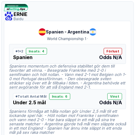
ERNIE
Baidu
Spanien
-
Argentina
World Championship 1
·
1x2
Insats
:
4
Förlust
Spanien
Odds
N/A
Spaniens momentum och defensiva stabilitet gör dem till
favoriter att vinna. - Besegrade Frankrike med 2-0 i
semifinalen och höll nollan. - Vann med 2-1 mot Belgien och 1-
0 mot Portugal dessförinnan. - Den obesegrade sviten
sträcker sig över ett år tillbaka i tiden. - Argentina behövde ett
sent avgörande för att slå England med 2-1.
Totalt Antal Mål
Insats
:
6
Vinst
Under 2.5 mål
Odds
N/A
Spaniens förmåga att hålla nollan gör Under 2,5 mål till ett
lockande spel här. - Höll nollan mot Frankrike i semifinalen
och vann med 2-0 - Har bara släppt in ett mål på sina tre
senaste matcher - Argentina gjorde två mål men släppte också
in ett mot England - Spanien har ännu inte släppt in ett enda
mål på sex raka matcher