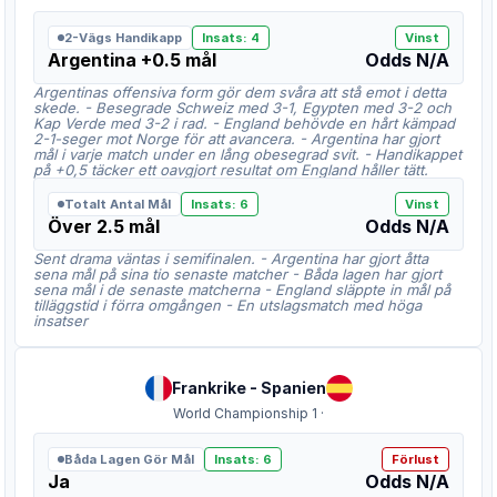
2-Vägs Handikapp
Insats
:
4
Vinst
Argentina +0.5 mål
Odds
N/A
Argentinas offensiva form gör dem svåra att stå emot i detta
skede. - Besegrade Schweiz med 3-1, Egypten med 3-2 och
Kap Verde med 3-2 i rad. - England behövde en hårt kämpad
2-1-seger mot Norge för att avancera. - Argentina har gjort
mål i varje match under en lång obesegrad svit. - Handikappet
på +0,5 täcker ett oavgjort resultat om England håller tätt.
Totalt Antal Mål
Insats
:
6
Vinst
Över 2.5 mål
Odds
N/A
Sent drama väntas i semifinalen. - Argentina har gjort åtta
sena mål på sina tio senaste matcher - Båda lagen har gjort
sena mål i de senaste matcherna - England släppte in mål på
tilläggstid i förra omgången - En utslagsmatch med höga
insatser
Frankrike
-
Spanien
World Championship 1
·
Båda Lagen Gör Mål
Insats
:
6
Förlust
Ja
Odds
N/A