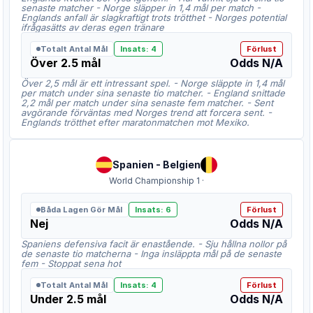
senaste matcher - Norge släpper in 1,4 mål per match -
Englands anfall är slagkraftigt trots trötthet - Norges potential
ifrågasätts av deras egen tränare
Totalt Antal Mål
Insats
:
4
Förlust
Över 2.5 mål
Odds
N/A
Över 2,5 mål är ett intressant spel. - Norge släppte in 1,4 mål
per match under sina senaste tio matcher. - England snittade
2,2 mål per match under sina senaste fem matcher. - Sent
avgörande förväntas med Norges trend att forcera sent. -
Englands trötthet efter maratonmatchen mot Mexiko.
Spanien
-
Belgien
World Championship 1
·
Båda Lagen Gör Mål
Insats
:
6
Förlust
Nej
Odds
N/A
Spaniens defensiva facit är enastående. - Sju hållna nollor på
de senaste tio matcherna - Inga insläppta mål på de senaste
fem - Stoppat sena hot
Totalt Antal Mål
Insats
:
4
Förlust
Under 2.5 mål
Odds
N/A