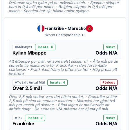
Defensiv styrka tyder på en målsnål match. - Spanien släpper
bara in 0,4 mål per match - Belgien släpper in 0,8 mål per
match - Spanien har sju hållna nollor nyligen
Frankrike
-
Marocko
World Championship 1
·
Målskytt
Insats
:
4
Vinst
Kylian Mbappe
Odds
N/A
Att Mbappé gör mål när som helst sticker ut. - Åtta mål på de
senaste tio matcherna för Frankrike - I den förväntade
startelvan - Frankrikes främsta offensiva hot - Hög press att
leverera
Totalt Antal Mål
Insats
:
4
Förlust
Över 2.5 mål
Odds
N/A
Över 2,5 mål verkar vara det bästa spelet. - Frankrike snittar
2,5 mål på sina tio senaste matcher - Marocko har gjort två
mål per match på sistone - Båda lagen är motiverade att
anfalla tidigt - De senaste VM-mötena har bjudit på mål
1x2
Insats
:
2
Vinst
Frankrike
Odds
N/A