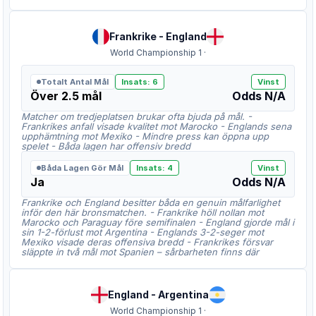
Frankrike
-
England
World Championship 1
·
Totalt Antal Mål
Insats
:
6
Vinst
Över 2.5 mål
Odds
N/A
Matcher om tredjeplatsen brukar ofta bjuda på mål. -
Frankrikes anfall visade kvalitet mot Marocko - Englands sena
upphämtning mot Mexiko - Mindre press kan öppna upp
spelet - Båda lagen har offensiv bredd
Båda Lagen Gör Mål
Insats
:
4
Vinst
Ja
Odds
N/A
Frankrike och England besitter båda en genuin målfarlighet
inför den här bronsmatchen. - Frankrike höll nollan mot
Marocko och Paraguay före semifinalen - England gjorde mål i
sin 1-2-förlust mot Argentina - Englands 3-2-seger mot
Mexiko visade deras offensiva bredd - Frankrikes försvar
släppte in två mål mot Spanien – sårbarheten finns där
England
-
Argentina
World Championship 1
·