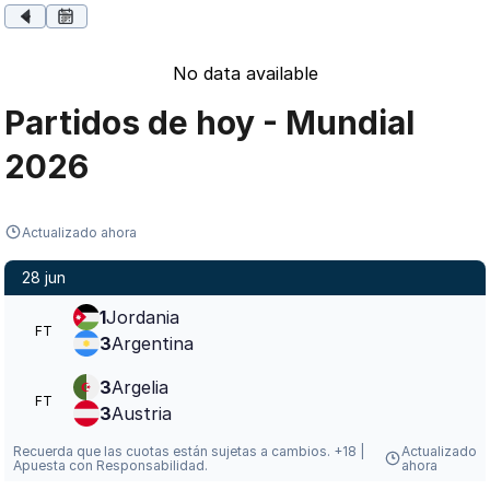
No data available
Partidos de hoy - Mundial
2026
Actualizado ahora
28 jun
1
Jordania
FT
3
Argentina
3
Argelia
FT
3
Austria
Recuerda que las cuotas están sujetas a cambios. +18 |
Actualizado
Apuesta con Responsabilidad.
ahora