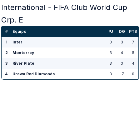
International - FIFA Club World Cup
Grp. E
#
Equipo
PJ
DG
PTS
1
Inter
3
3
7
2
Monterrey
3
4
5
3
River Plate
3
0
4
4
Urawa Red Diamonds
3
-7
0